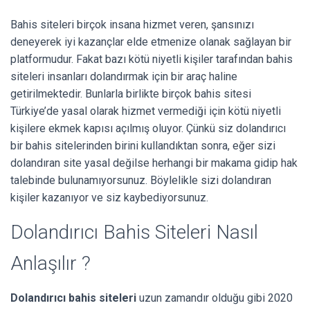
Bahis siteleri birçok insana hizmet veren, şansınızı
deneyerek iyi kazançlar elde etmenize olanak sağlayan bir
platformudur. Fakat bazı kötü niyetli kişiler tarafından bahis
siteleri insanları dolandırmak için bir araç haline
getirilmektedir. Bunlarla birlikte birçok bahis sitesi
Türkiye’de yasal olarak hizmet vermediği için kötü niyetli
kişilere ekmek kapısı açılmış oluyor. Çünkü siz dolandırıcı
bir bahis sitelerinden birini kullandıktan sonra, eğer sizi
dolandıran site yasal değilse herhangi bir makama gidip hak
talebinde bulunamıyorsunuz. Böylelikle sizi dolandıran
kişiler kazanıyor ve siz kaybediyorsunuz.
Dolandırıcı Bahis Siteleri Nasıl
Anlaşılır ?
Dolandırıcı bahis siteleri
uzun zamandır olduğu gibi 2020