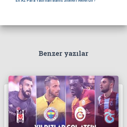
En Az Para Yatırılan Bahis Siteleri Nelerdir?
Benzer yazılar