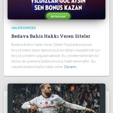
UNCATEGORIZED
Bedava Bahis Hakkı Veren Siteler
Bedava Bahis Hakkı Veren Siteler Piyasada bulunan
birçok bahis sitesi daha büyük bir kitleye ulaşabilmek için
birçok yönetim uygulamaktadır. Bu yönetemlerlerden bir
tanesi de üyelerine bedava bonus hakkı tanımaktır. Bu
sayede bedava bahis hakkı veren
Devamı…